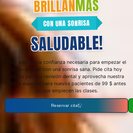
MÁS
BRILLAN
CON UNA SONRISA
!
SALUDABLE
Dale a tu hijo la confianza necesaria para empezar el
curso escolar con una sonrisa sana. Pide cita hoy
mismo para su revisión dental y aprovecha nuestra
oferta especial para nuevos pacientes de 99 $ antes
de que empiecen las clases.
Reservar cita