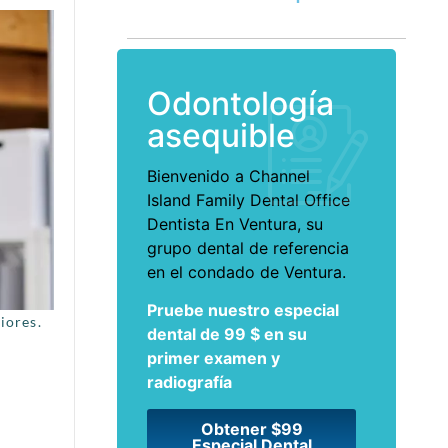
Odontología
asequible
Bienvenido a Channel
Island Family Dental Office
Dentista En Ventura
, su
grupo dental de referencia
en el condado de Ventura.
Pruebe nuestro especial
iores.
dental de 99 $ en su
primer examen y
radiografía
Obtener $99
Especial Dental