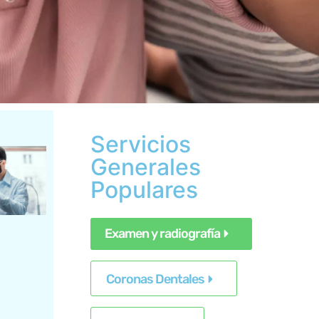
Servicios
Generales
Populares
Examen y radiografía
Coronas Dentales