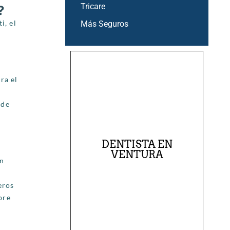
Tricare
?
i, el
Más Seguros
ra el
 de
DENTISTA EN
VENTURA
un
eros
bre