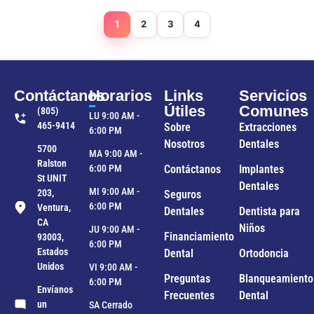
1
2
3
4
Contáctanos
Horarios
Links
Servicios
Útiles
Comunes
(805)
LU 9:00 AM -
465-9414
Sobre
Extracciones
6:00 PM
Nosotros
Dentales
5700
MA 9:00 AM -
Ralston
6:00 PM
Contáctanos
Implantes
St UNIT
Dentales
MI 9:00 AM -
203,
Seguros
6:00 PM
Ventura,
Dentales
Dentista para
CA
Niños
JU 9:00 AM -
Financiamiento
93003,
6:00 PM
Estados
Dental
Ortodoncia
Unidos
VI 9:00 AM -
Preguntas
Blanqueamiento
6:00 PM
Envíanos
Frecuentes
Dental
un
SA Cerrado