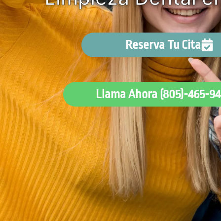
Reserva Tu Cita
Llama Ahora (805)-465-94