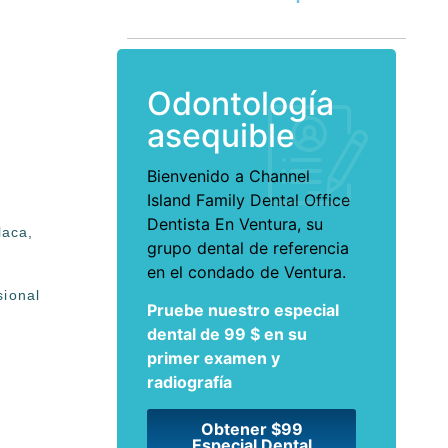
Odontología
asequible
Bienvenido a Channel
Island Family Dental Office
Dentista En Ventura
, su
laca,
grupo dental de referencia
en el condado de Ventura.
sional
Pruebe nuestro especial
dental de 99 $ en su
primer examen y
s
radiografía
Obtener $99
Especial Dental