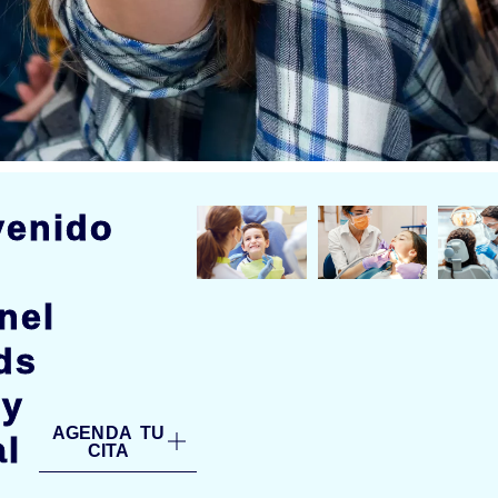
venido
nel
ds
ly
AGENDA TU
al
CITA