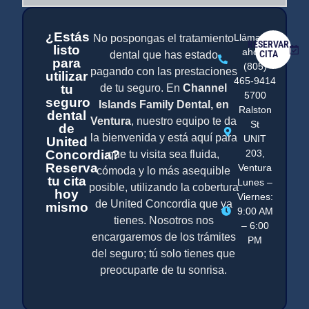
¿Estás
Llámanos
No pospongas el tratamiento
RESERVAR
listo
ahora
CITA
dental que has estado
para
(805)
pagando con las prestaciones
utilizar
465-9414
tu
de tu seguro. En
Channel
5700
seguro
Islands Family Dental, en
Ralston
dental
Ventura
, nuestro equipo te da
St
de
la bienvenida y está aquí para
UNIT
United
Concordia?
203,
que tu visita sea fluida,
Reserva
Ventura
cómoda y lo más asequible
tu cita
Lunes –
posible, utilizando la cobertura
hoy
Viernes:
de United Concordia que ya
mismo
9:00 AM
tienes. Nosotros nos
– 6:00
encargaremos de los trámites
PM
del seguro; tú solo tienes que
preocuparte de tu sonrisa.