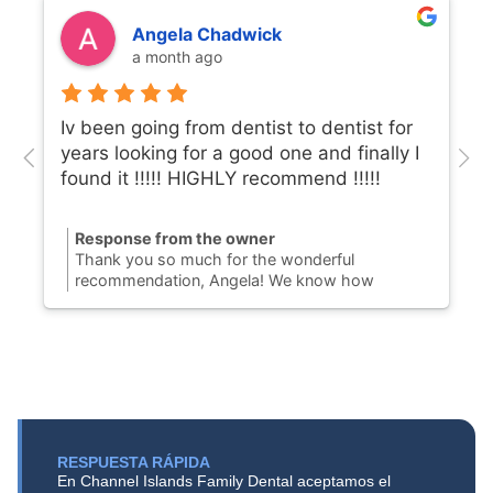
Angela Chadwick
a month ago
Iv been going from dentist to dentist for
years looking for a good one and finally I
found it !!!!! HIGHLY recommend !!!!!
Response from the owner
Thank you so much for the wonderful
recommendation, Angela! We know how
challenging it can be to find a Port Hueneme
dentist you can completely trust, so we are
thrilled to hear you finally found your dental
home with us. Our team is dedicated to
providing honest, gentle dental care to our
community on N. Ventura Road. We truly
appreciate your support and look forward to
keeping your smile healthy and bright for years
RESPUESTA RÁPIDA
to come!
En Channel Islands Family Dental aceptamos el