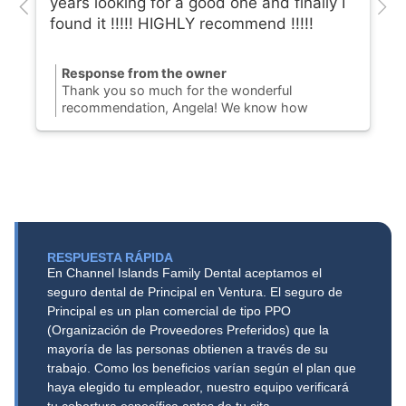
years looking for a good one and finally I
found it !!!!! HIGHLY recommend !!!!!
Response from the owner
Thank you so much for the wonderful
recommendation, Angela! We know how
challenging it can be to find a Port Hueneme
dentist you can completely trust, so we are
thrilled to hear you finally found your dental
home with us. Our team is dedicated to
providing honest, gentle dental care to our
community on N. Ventura Road. We truly
appreciate your support and look forward to
keeping your smile healthy and bright for years
RESPUESTA RÁPIDA
to come!
En Channel Islands Family Dental aceptamos el
seguro dental de Principal en Ventura. El seguro de
Principal es un plan comercial de tipo PPO
(Organización de Proveedores Preferidos) que la
mayoría de las personas obtienen a través de su
trabajo. Como los beneficios varían según el plan que
haya elegido tu empleador, nuestro equipo verificará