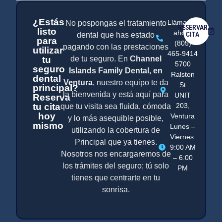
¿Estás
Llámanos
No pospongas el tratamiento
RESERVAR
listo
ahora
CITA
dental que has estado
para
(805)
pagando con las prestaciones
utilizar
465-9414
tu
de tu seguro. En
Channel
5700
seguro
Islands Family Dental, en
Ralston
dental
Ventura
, nuestro equipo te da
St
principal?
la bienvenida y está aquí para
UNIT
Reserva
tu cita
203,
que tu visita sea fluida, cómoda
hoy
Ventura
y lo más asequible posible,
mismo
Lunes –
utilizando la cobertura de
Viernes:
Principal que ya tienes.
9:00 AM
Nosotros nos encargaremos de
– 6:00
los trámites del seguro; tú solo
PM
tienes que centrarte en tu
sonrisa.